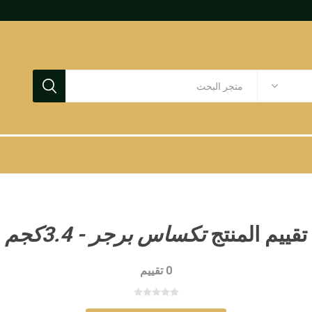
تقييم المنتج
تكساس برجر - 3.4كجم
0 تقييم