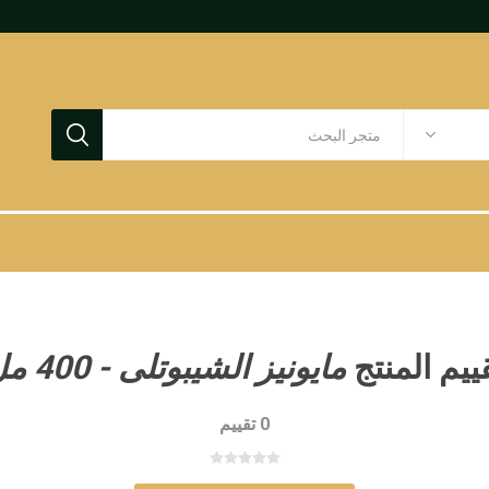
ييم المنتج
مايونيز الشيبوتلى - 400 مل
0 تقييم