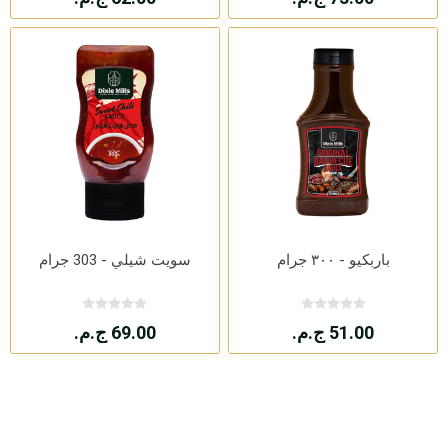
باربكيو - ٣٠٠ جرام
سويت شيلي - 303 جرام
51.00 ج.م.
69.00 ج.م.