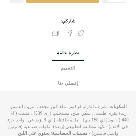
شاركي:
نظرة عامة
التقييم
إتصلي بنا
المكونات:
شراب الذرة، فركتوز، ماء، لبن مجفف منزوع الدسم،
زبدة بقري طبيعى، سكر، ملح، مستحلب ( اي 339) ، مثبتت ( اي
440 ) ، لون( اي 150 دي) - مادة حافظة ( اي لا يزيد عن واحد جزء
في الالف)- نكهة مطابقة للطبيعى (زبدة)- نكهات صناعية (فانيلين
وايثيل فانيلين) -
مسببات الحساسية: يحتوي علي اللبن