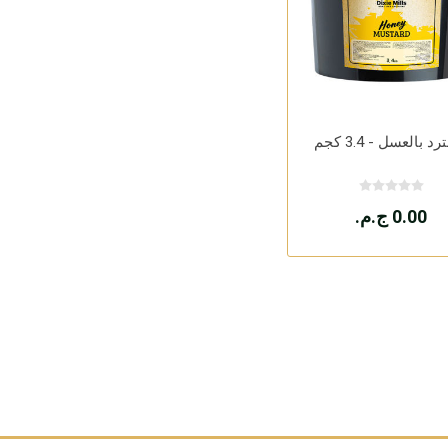
 بالعسل - 3.4 كجم
0.00 ج.م.