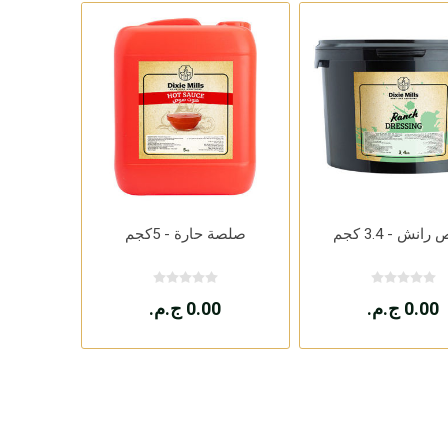
نش - 3.4 كجم
صلصة حارة - 5كجم
0.00 ج.م.
0.00 ج.م.