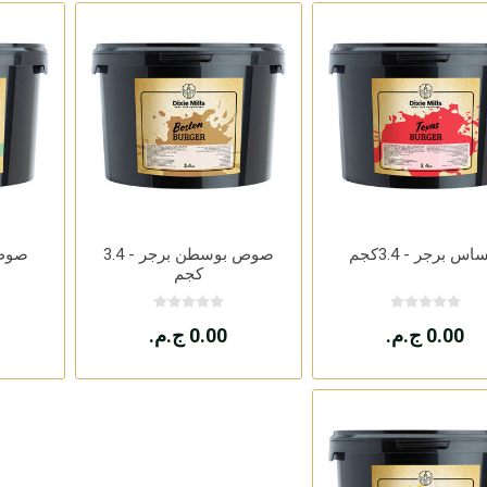
اس برجر - 3.4كجم
صوص بوسطن برجر - 3.4
صوص را
كجم
0.00 ج.م.
0.00 ج.م.