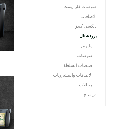
صوصات فار إيست
الاضافات
ديكسي كيدز
بروفشنال
مايونيز
صوصات
صلصات السلطة
الاضافات والمشروبات
مخللات
دريسنج