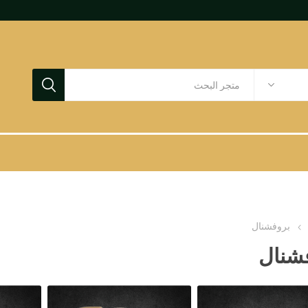
بروفشنال
شنال