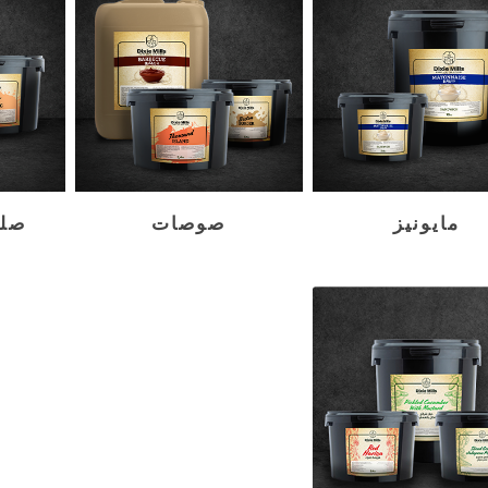
مايونيز
صوصات
صلص