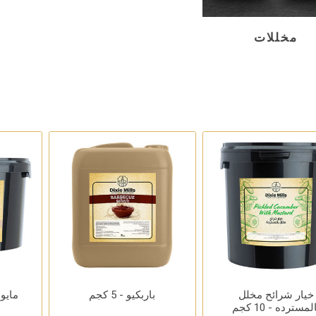
مخللات
خيار شرائح مخلل
باربكيو - 5 كجم
مايونيز
لمسترده - 10 كجم